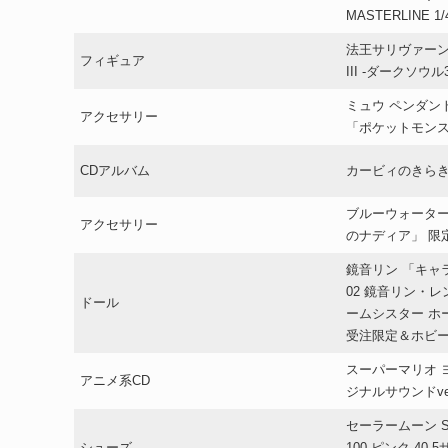
MASTERLINE 
法王サリヴァーン DX
フィギュア
III -ダークソウル
ミュウ ペンダン
アクセサリー
「ポケットモン
CDアルバム
カービィのきら
ブルーウォーター
アクセサリー
のナディア」 限
鏡音リン 「キャ
02 鏡音リン・レ
ドール
ームシスター ホ
受注限定＆ホビ
スーパーマリオ 
アニメ系CD
ジナルサウンドve
セーラームーン Sailo