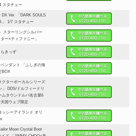
1/4 スタチュー
 Ver. 「DARK SOULS
3-」 1/7 スタチュー
ト スターリングシルバー
スター×ティファニー」
きらきっず
ペンダント 「ふしぎの海
定BOX
ラクターボーカルシリーズ
ン」 DDS/ドルフィードリ
ームタウンドルパ名古屋6
ー天国ウェブ限定
ヨッシーアイランド オリ
r.
r Moon Crystal Boot