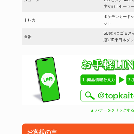
シューズ
100 ピンク 40.
少女戦士セーラ
ポケモンカードゲ
トレカ
ット
SL銀河ロゴ＆さそ
食器
瓶) JR東日本グ
▲ バナーをクリックする
お客様の声