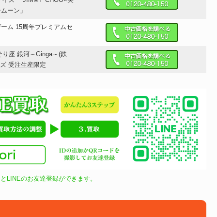
5サイズ 「JIMMY CHOO×美
ームーン」
ーム 15周年プレミアムセ
り座 銀河～Ginga～(鉄
ッズ 受注生産限定
とLINEのお友達登録ができます。