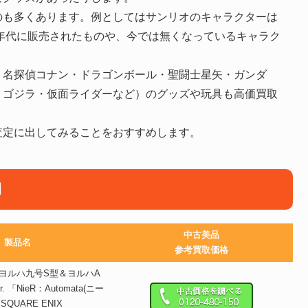
のも多くあります。例としてはサンリオのキャラクターは
0年代に販売されたものや、今では無くなっているキャラク
。
・名探偵コナン・ドラゴンボール・聖闘士星矢・ガンダ
・ゴジラ・仮面ライダーなど）のグッズや玩具も高価買取
査定に出してみることをおすすめします。
例
中古美品
製品名
参考買取価格
ヨルハ九号S型＆ヨルハA
r. 「NieR：Automata(ニー
QUARE ENIX