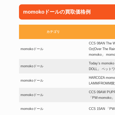
momokoドールの買取価格例
カテゴリ
CCS 08AN The Wo
momokoドール
Oz(Over The R
momoko」 mo
Today’s momoko
momokoドール
DOLL」 ペッ
HARCOZA momo
momokoドール
LAMMFROMM
CCS 09AW PU
momokoドール
「PW-momoko」
momokoドール
CCS 15AN 「PW