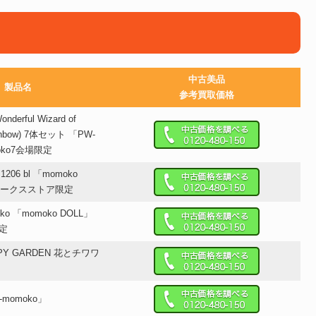
中古美品
製品名
参考買取価格
nderful Wizard of
ainbow) 7体セット 「PW-
moko7会場限定
 1206 bl 「momoko
トワークスストア限定
ko 「momoko DOLL」
限定
PPY GARDEN 花とチワワ
-momoko」