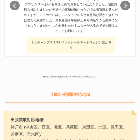
プのリムジンほか8台をまとめて買取していただきました。宅配買
取も検討しましたが発送中の破損が怖かったので出張買取を選んだ
のですが、ミニカーに詳しいスタッフの方と有意義な話ができたの
は思わぬ収穫でした。買取金額も希望額上回り満足できる結果にな
りました。まだいくつか処分したいミニカーがあるのでその際はよ
ろしくお願いします。
ミニチャンプス 1/18 ベントレーステートリムジンほか 8
台
*買取をご利用頂いたお客様とのイメージを当社で再現しました。
兵庫出張買取対応地域
出張買取対応地域:
神戸市 (中央区、西区、灘区、兵庫区、東灘区、北区、長田区、
須磨区、垂水区)/