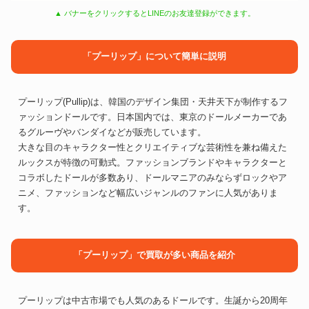
▲ バナーをクリックするとLINEのお友達登録ができます。
「プーリップ」について簡単に説明
プーリップ(Pullip)は、韓国のデザイン集団・天井天下が制作するフ
ァッションドールです。日本国内では、東京のドールメーカーであ
るグルーヴやバンダイなどが販売しています。
大きな目のキャラクター性とクリエイティブな芸術性を兼ね備えた
ルックスが特徴の可動式。ファッションブランドやキャラクターと
コラボしたドールが多数あり、ドールマニアのみならずロックやア
ニメ、ファッションなど幅広いジャンルのファンに人気がありま
す。
「プーリップ」で買取が多い商品を紹介
プーリップは中古市場でも人気のあるドールです。生誕から20周年