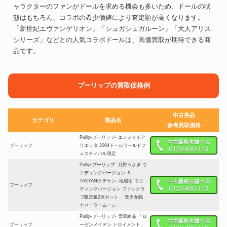
ャラクターのファンがドールを求める機会も多いため、ドールの状
態はもちろん、コラボの希少価値により査定額が高くなります。
「新世紀エヴァンゲリオン」「シュガシュガルーン」「大人アリス
シリーズ」などとの人気コラボドールは、高価買取が期待できる商
品です。
プーリップの買取価格例
中古美品
カテゴリ
製品名
参考買取価格
Pullip-プーリップ- エンジョイア
プーリップ
リエッタ 2004ドールワールドフ
ェスティバル限定
Pullip-プーリップ- 月野うさぎ ウ
エディングバージョン ＆
TAEYANG-テヤン- 地場衛 ウエ
プーリップ
ディングバージョン ファンクラ
ブ限定版2体セット 「美少女戦
士セーラームーン」
Pullip-プーリップ- 雪華綺晶 「ロ
プーリップ
ーゼンメイデン トロイメント」