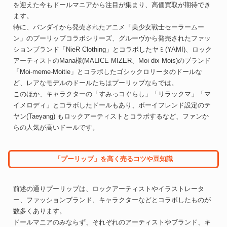
を迎えた今もドールマニアから注目が集まり、高価買取が期待でき
ます。
特に、バンダイから発売されたアニメ「美少女戦士セーラームー
ン」のプーリップコラボシリーズ、グルーヴから発売されたファッ
ションブランド「NieR Clothing」とコラボしたヤミ(YAMI)、ロック
アーティストのMana様(MALICE MIZER、Moi dix Mois)のブランド
「Moi-meme-Moitie」とコラボしたゴシックロリータのドールな
ど、レアなモデルのドールたちはプーリップならでは。
このほか、キャラクターの「すみっコぐらし」「リラックマ」「マ
イメロディ」とコラボしたドールもあり、ボーイフレンド設定のテ
ヤン(Taeyang) もロックアーティストとコラボするなど、ファンか
らの人気が高いドールです。
「プーリップ」を高く売るコツや豆知識
前述の通りプーリップは、ロックアーティストやイラストレータ
ー、ファッションブランド、キャラクターなどとコラボしたものが
数多くあります。
ドールマニアのみならず、それぞれのアーティストやブランド、キ