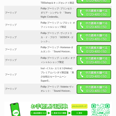
TBSishop＆キッズセレクト限定
Pullip-プーリップ- プリンセス・
プーリップ
ダリア・シンデレラ 「Starry
Night Cinderella」
Pullip-プーリップ- レプロット オ
プーリップ
フィシャルショップ限定
Pullip-プーリップ- ヴィクトリ
プーリップ
カ・ド・ブロワ 「GOSICK -ゴ
シック-」
Pullip-プーリップ- Hortense-オ
プーリップ
ルタンス- 「Sound Horizon」
Pullip-プーリップ- シャボン オフ
プーリップ
ィシャルショップ限定
Isul -イスル- エリオス(Helios)
プレミアムバンダイ限定版 「美
プーリップ
少女戦士セーラームーン
SuperS」
Pullip-プーリップ- Violette-ヴィ
プーリップ
オレット- 「Sound Horizon」