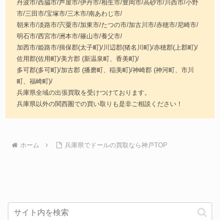
丹波市/西脇市/芦屋市/伊丹市/相生市/豊岡市/高砂市/川西市/小野
市/三田市/宝塚市/三木市/南あわじ市/
朝来市/淡路市/宍粟市/加東市/たつの市/加古川市/赤穂市/尼崎市/
明石市/西宮市/洲本市/篠山市/養父市/
加西市/姫路市/揖保郡(太子町)/川辺郡(猪名川町)/赤穂郡(上郡町)/
佐用郡(佐用町)/美方郡 (新温泉町、香美町)/
多可郡(多可町)/加古郡 (播磨町、稲美町)/神崎郡 (神河町、市川
町、福崎町)/
兵庫県全域の出張買取を受けつけております。
兵庫県以外の関西圏での買い取りも是非ご相談ください！
ホーム
兵庫県でドールの買取なら神戸TOP